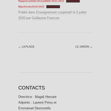
Rapport-activité-GCoopMath-2021-2022
Télécharger
BilanAnnée2019-2020
Télécharger
Publié dans
Enseignement coopératif
le
5 juillet
2020
par
Guillaume Francois
.
←
LA PLAGE
LE JARDIN
→
CONTACTS
Directrice :
Magali Hersant
Adjoints :
Laurent Piriou
et
Emmanuel Desmontils