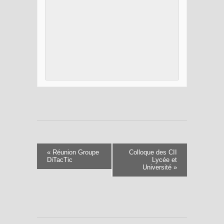
«
Réunion Groupe
Colloque des CII
DiTacTic
Lycée et
Université
»