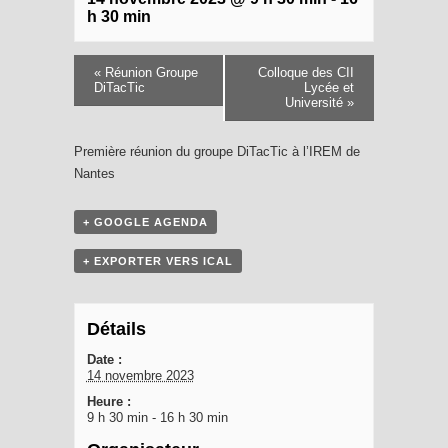
h 30 min
«
Réunion Groupe
Colloque des CII
DiTacTic
Lycée et
Université
»
Première réunion du groupe DiTacTic à l’IREM de
Nantes
+ GOOGLE AGENDA
+ EXPORTER VERS ICAL
Détails
Date :
14 novembre 2023
Heure :
9 h 30 min - 16 h 30 min