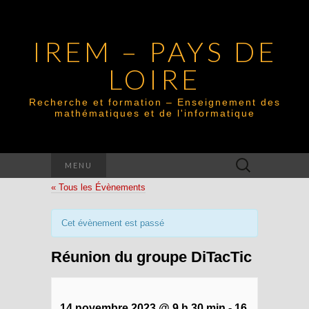
IREM – PAYS DE
LOIRE
Recherche et formation – Enseignement des
mathématiques et de l'informatique
Rechercher :
MENU
« Tous les Évènements
Cet évènement est passé
Réunion du groupe DiTacTic
14 novembre 2023 @ 9 h 30 min
-
16