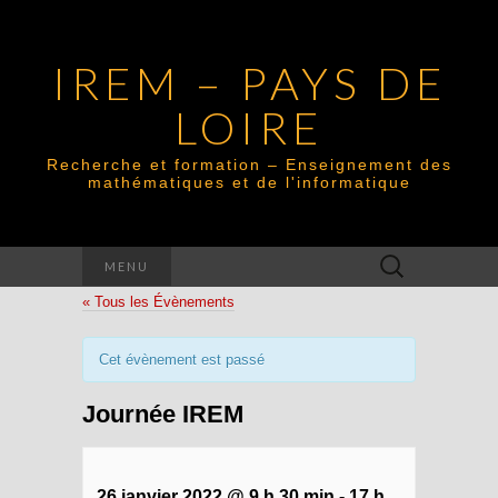
IREM – PAYS DE
LOIRE
Recherche et formation – Enseignement des
mathématiques et de l'informatique
Rechercher :
MENU
« Tous les Évènements
Cet évènement est passé
Journée IREM
26 janvier 2022 @ 9 h 30 min
-
17 h