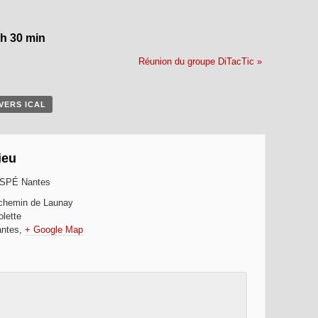
 h 30 min
Réunion du groupe DiTacTic
»
VERS ICAL
ieu
SPÉ Nantes
chemin de Launay
olette
ntes
,
+ Google Map