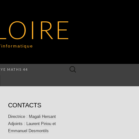
 LOIRE
'informatique
Rechercher :
LYE MATHS 44
CONTACTS
Directrice :
Magali Hersant
Adjoints :
Laurent Piriou
et
Emmanuel Desmontils